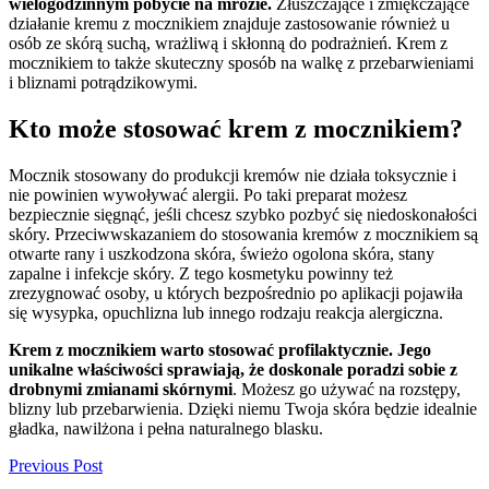
wielogodzinnym pobycie na mrozie.
Złuszczające i zmiękczające
działanie kremu z mocznikiem znajduje zastosowanie również u
osób ze skórą suchą, wrażliwą i skłonną do podrażnień. Krem z
mocznikiem to także skuteczny sposób na walkę z przebarwieniami
i bliznami potrądzikowymi.
Kto może stosować krem z mocznikiem?
Mocznik stosowany do produkcji kremów nie działa toksycznie i
nie powinien wywoływać alergii. Po taki preparat możesz
bezpiecznie sięgnąć, jeśli chcesz szybko pozbyć się niedoskonałości
skóry. Przeciwwskazaniem do stosowania kremów z mocznikiem są
otwarte rany i uszkodzona skóra, świeżo ogolona skóra, stany
zapalne i infekcje skóry. Z tego kosmetyku powinny też
zrezygnować osoby, u których bezpośrednio po aplikacji pojawiła
się wysypka, opuchlizna lub innego rodzaju reakcja alergiczna.
Krem z mocznikiem warto stosować profilaktycznie. Jego
unikalne właściwości sprawiają, że doskonale poradzi sobie z
drobnymi zmianami skórnymi
. Możesz go używać na rozstępy,
blizny lub przebarwienia. Dzięki niemu Twoja skóra będzie idealnie
gładka, nawilżona i pełna naturalnego blasku.
Nawigacja
Previous Post