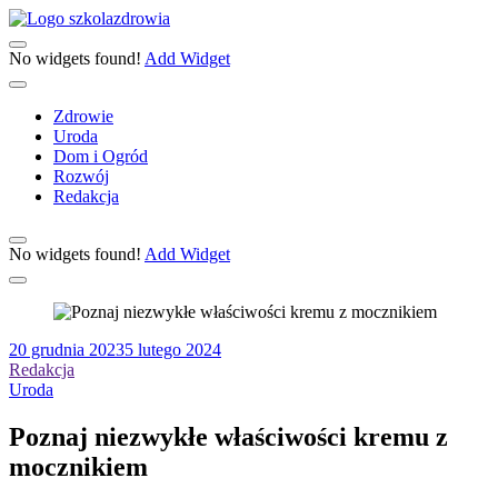
Skip
to
Szkoła
content
Zdrowia
No widgets found!
Add Widget
Zdrowie
Uroda
Dom i Ogród
Rozwój
Redakcja
No widgets found!
Add Widget
Posted
20 grudnia 2023
5 lutego 2024
on
Redakcja
Uroda
Poznaj niezwykłe właściwości kremu z
mocznikiem