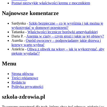
Poznaj niezwykłe właściwości kremu z mocznikiem
Najnowsze komentarze
Sardynka
-
Szkło bezpieczne – co je wyróżnia i jak można je
wykorzystać w domowej przestrzeni?
Tatianka
-
Właściwości lecznicze borówki amerykańskiej
Daria P.
-
Anemia w ciąży – czym grozi i jakie są jej objawy?
Aurelia
-
Ogród owocowy – podpowiadamy jakie drzewa i
krzewy warto wybrać
Anielcia
-
Oliwa z oliwek na włosy – jak ją wykorzystać, aby
pięknie wyglądać?
Menu
Strona główna
Treści reklamowe
Redakcja
Polityka prywatności
szkola-zdrowia.pl
Tworzymy przestrzeń dla tych, którzy chcą żyć zdrowo, pięknie i w