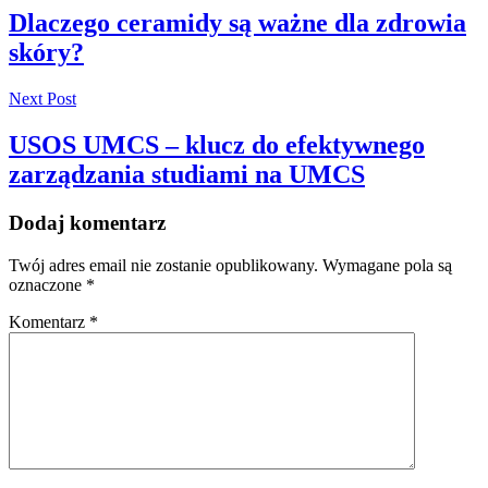
wpisu
Dlaczego ceramidy są ważne dla zdrowia
skóry?
Previous
Next Post
Post
USOS UMCS – klucz do efektywnego
zarządzania studiami na UMCS
Next
Dodaj komentarz
Post
Twój adres email nie zostanie opublikowany.
Wymagane pola są
oznaczone
*
Komentarz
*