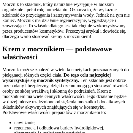
Mocznik to składnik, który naturalnie występuje w ludzkim
organizmie i pełni rolę humektantu. Oznacza to, że wykazuje
zdolność do przyciągania i zatrzymywania wody. Jednak na tym nie
koniec. Mocznik ma działanie regeneracyjne, wygładzające i
złuszczające. To właśnie dlatego jest tak chętnie wykorzystywany
przez producentów kosmetyków. Przeczytaj artykuł i dowiedz się,
dlaczego warto stosować kremy z mocznikiem!
Krem z mocznikiem — podstawowe
właściwości
Mocznik możesz znaleźć w wielu kosmetykach przeznaczonych do
pielęgnacji różnych części ciała.
Do tego celu najczęściej
wykorzystuje się mocznik syntetyczny.
Ten składnik jest dobrze
przebadany i bezpieczny, dzięki czemu mogą go stosować również
osoby ze skórą wrażliwą i skłonną do podrażnień. Krem z
mocznikiem ma wiele cennych właściwości. Jego działanie będzie
w dużej mierze uzależnione od stężenia moczniku i dodatkowych
składników aktywnych znajdujących się w kosmetyku.
Podstawowe właściwości preparatów z mocznikiem to:
nawilżanie,
regeneracja i odbudowa bariery hydrolipidowej,