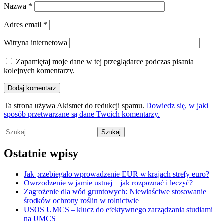
Nazwa
*
Adres email
*
Witryna internetowa
Zapamiętaj moje dane w tej przeglądarce podczas pisania
kolejnych komentarzy.
Ta strona używa Akismet do redukcji spamu.
Dowiedz się, w jaki
sposób przetwarzane są dane Twoich komentarzy.
Szukaj:
Ostatnie wpisy
Jak przebiegało wprowadzenie EUR w krajach strefy euro?
Owrzodzenie w jamie ustnej – jak rozpoznać i leczyć?
Zagrożenie dla wód gruntowych: Niewłaściwe stosowanie
środków ochrony roślin w rolnictwie
USOS UMCS – klucz do efektywnego zarządzania studiami
na UMCS