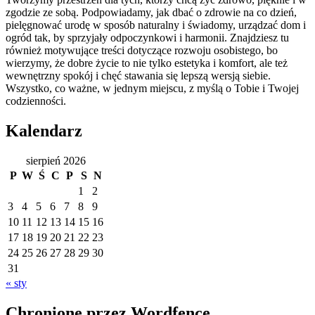
zgodzie ze sobą. Podpowiadamy, jak dbać o zdrowie na co dzień,
pielęgnować urodę w sposób naturalny i świadomy, urządzać dom i
ogród tak, by sprzyjały odpoczynkowi i harmonii. Znajdziesz tu
również motywujące treści dotyczące rozwoju osobistego, bo
wierzymy, że dobre życie to nie tylko estetyka i komfort, ale też
wewnętrzny spokój i chęć stawania się lepszą wersją siebie.
Wszystko, co ważne, w jednym miejscu, z myślą o Tobie i Twojej
codzienności.
Kalendarz
sierpień 2026
P
W
Ś
C
P
S
N
1
2
3
4
5
6
7
8
9
10
11
12
13
14
15
16
17
18
19
20
21
22
23
24
25
26
27
28
29
30
31
« sty
Chronione przez Wordfence