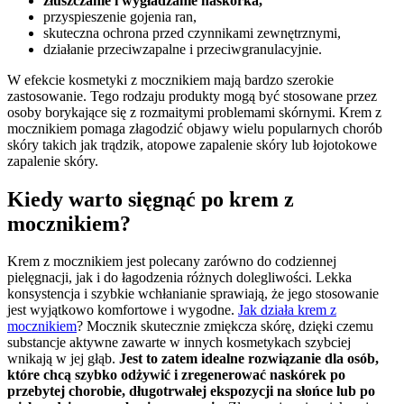
złuszczanie i wygładzanie naskórka,
przyspieszenie gojenia ran,
skuteczna ochrona przed czynnikami zewnętrznymi,
działanie przeciwzapalne i przeciwgranulacyjnie.
W efekcie kosmetyki z mocznikiem mają bardzo szerokie
zastosowanie. Tego rodzaju produkty mogą być stosowane przez
osoby borykające się z rozmaitymi problemami skórnymi. Krem z
mocznikiem pomaga złagodzić objawy wielu popularnych chorób
skóry takich jak trądzik, atopowe zapalenie skóry lub łojotokowe
zapalenie skóry.
Kiedy warto sięgnąć po krem z
mocznikiem?
Krem z mocznikiem jest polecany zarówno do codziennej
pielęgnacji, jak i do łagodzenia różnych dolegliwości. Lekka
konsystencja i szybkie wchłanianie sprawiają, że jego stosowanie
jest wyjątkowo komfortowe i wygodne.
Jak działa krem z
mocznikiem
? Mocznik skutecznie zmiękcza skórę, dzięki czemu
substancje aktywne zawarte w innych kosmetykach szybciej
wnikają w jej głąb.
Jest to zatem idealne rozwiązanie dla osób,
które chcą szybko odżywić i zregenerować naskórek po
przebytej chorobie, długotrwałej ekspozycji na słońce lub po